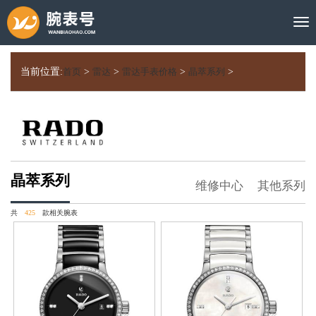
当前位置:
首页
>
雷达
>
雷达手表价格
>
晶萃系列
>
晶萃系列
维修中心
其他系列
共
425
款相关腕表