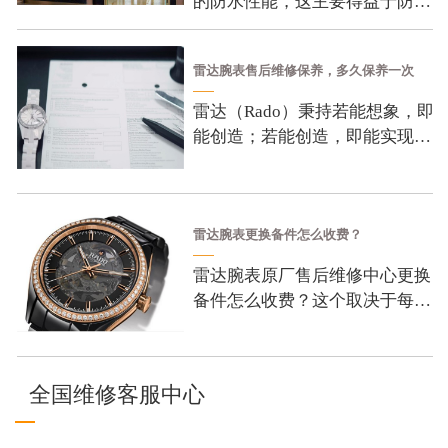
的防水性能，这主要得益于防水
圈的密闭作用。防水圈通常由橡
胶、硅胶等弹性材料制成，其主
雷达腕表售后维修保养，多久保养一次
要作用是防止水分和
雷达（Rado）秉持若能想象，即
能创造；若能创造，即能实现的
品牌哲学，成为全球知名腕表品
牌。目前官方推出几大系列有：
传承系列腕表、皓星
雷达腕表更换备件怎么收费？
雷达腕表原厂售后维修中心更换
备件怎么收费？这个取决于每块
腕表的具体情况了。平时戴雷达
腕表时，手上的汗水对表壳是有
一定的腐蚀性，全
全国维修客服中心