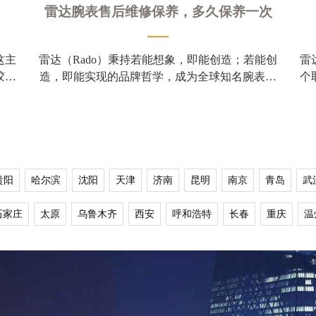
雷达腕表售后维修保养，多久保养一次
这主
雷达（Rado）秉持若能想象，即能创造；若能创
雷
胶、
造，即能实现的品牌哲学，成为全球知名腕表品
个
和
牌。目前官方推出几大系列有：传承系列腕表、皓
星
贵阳
哈尔滨
沈阳
天津
济南
昆明
南京
青岛
武
石家庄
太原
乌鲁木齐
西安
呼和浩特
长春
重庆
温