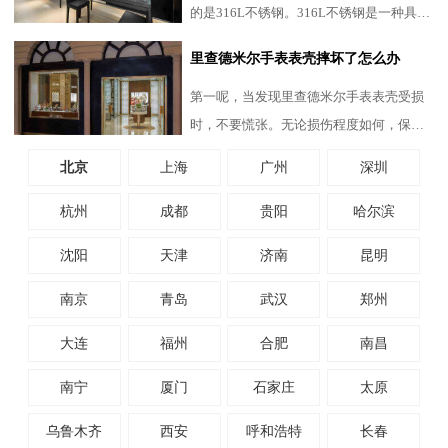
的是316L不锈钢。316L不锈钢是一种具有
极高耐腐蚀性的合金钢，广泛应用于航空
里查德米尔手表表壳摔坏了怎么办
航天、制药以及高端腕表
第一呢，当发现里查德米尔手表表壳受损
时，不要慌张。无论损伤程度如何，保持
冷静和理智是最重要的。请避免自行拆卸
北京
上海
广州
深圳
手表，因为里查德米尔手
杭州
成都
贵阳
哈尔滨
沈阳
天津
济南
昆明
南京
青岛
武汉
郑州
大连
福州
合肥
南昌
南宁
厦门
石家庄
太原
乌鲁木齐
西安
呼和浩特
长春