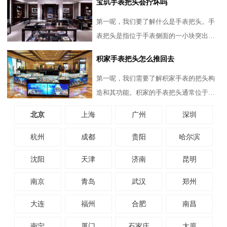
宝玑手表把头会拧坏吗
能量。然而，这些精密的齿
第一呢，我们要了解什么是手表把头。手
表把头是指位于手表侧面的一小块突出部
分，通过旋转或拉出它可以调整时间、日
积家手表把头怎么推回去
期或者给机械表上弦。对
第一呢，我们需要了解积家手表的把头构
造和其功能。积家的手表把头通常位于表
盘的侧面，掌控着时间调整、日期调整和
北京
上海
广州
深圳
动力上链等多种功能。把
杭州
成都
贵阳
哈尔滨
沈阳
天津
济南
昆明
南京
青岛
武汉
郑州
大连
福州
合肥
南昌
南宁
厦门
石家庄
太原